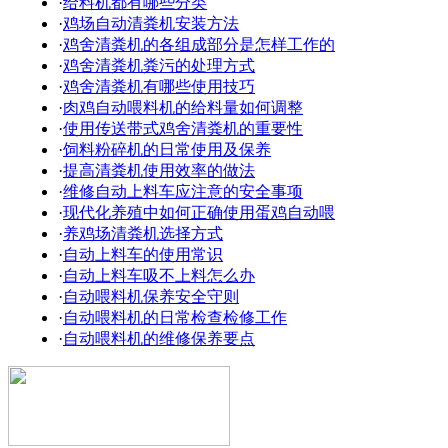
·
给料机都有哪些分类
·
鸡场自动清粪机安装方法
·
鸡舍清粪机的各组成部分是怎样工作的
·
鸡舍清粪机粪污的处理方式
·
鸡舍清粪机有哪些使用技巧
·
肉鸡自动喂料机的给料量如何调整
·
使用传送带式鸡舍清粪机的重要性
·
饲料粉碎机的日常使用及保养
·
提高清粪机使用效率的做法
·
维修自动上料车应注意的安全事项
·
现代化养殖中如何正确使用蛋鸡自动喂
·
养鸡场清粪机选择方式
·
自动上料车的使用常识
·
自动上料车吸不上料怎么办
·
自动喂料机保养安全守则
·
自动喂料机的日常检查检修工作
·
自动喂料机的维修保养要点