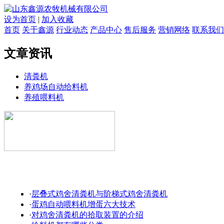
设为首页
|
加入收藏
首页
关于鑫源
行业动态
产品中心
售后服务
营销网络
联系我们
文章资讯
清粪机
养鸡场自动给料机
养殖喂料机
·
层叠式鸡舍清粪机与阶梯式鸡舍清粪机
·
蛋鸡自动喂料机增蛋六大技术
·
对鸡舍清粪机的拾取装置的介绍