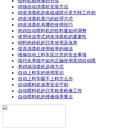
·
给料机都有哪些分类
·
鸡场自动清粪机安装方法
·
鸡舍清粪机的各组成部分是怎样工作的
·
鸡舍清粪机粪污的处理方式
·
鸡舍清粪机有哪些使用技巧
·
肉鸡自动喂料机的给料量如何调整
·
使用传送带式鸡舍清粪机的重要性
·
饲料粉碎机的日常使用及保养
·
提高清粪机使用效率的做法
·
维修自动上料车应注意的安全事项
·
现代化养殖中如何正确使用蛋鸡自动喂
·
养鸡场清粪机选择方式
·
自动上料车的使用常识
·
自动上料车吸不上料怎么办
·
自动喂料机保养安全守则
·
自动喂料机的日常检查检修工作
·
自动喂料机的维修保养要点