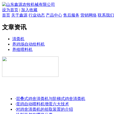
设为首页
|
加入收藏
首页
关于鑫源
行业动态
产品中心
售后服务
营销网络
联系我们
文章资讯
清粪机
养鸡场自动给料机
养殖喂料机
·
层叠式鸡舍清粪机与阶梯式鸡舍清粪机
·
蛋鸡自动喂料机增蛋六大技术
·
对鸡舍清粪机的拾取装置的介绍